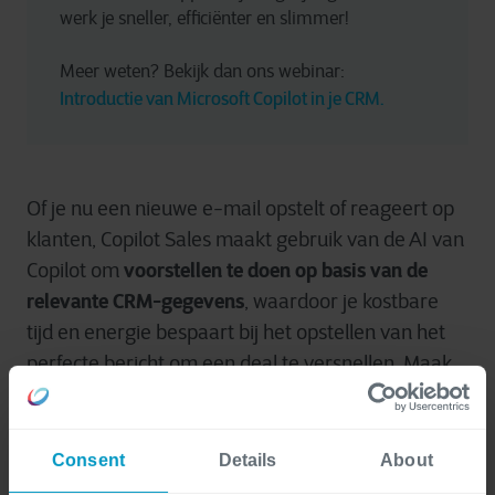
werk je sneller, efficiënter en slimmer!
Meer weten? Bekijk dan ons webinar: 
Introductie van Microsoft Copilot in je CRM.
Of je nu een nieuwe e-mail opstelt of reageert op
klanten, Copilot Sales maakt gebruik van de AI van
voorstellen te doen op basis van de
Copilot om
relevante CRM-gegevens
, waardoor je kostbare
tijd en energie bespaart bij het opstellen van het
perfecte bericht om een deal te versnellen. Maak
voorgedefinieerde
gebruik van
antwoordcategorieën
voer je eigen vragen in
of
en
zie hoe AI inhoudsuggesties genereert die je zo
Consent
Details
About
kunt inzetten of kan aanpassen aan je specifieke