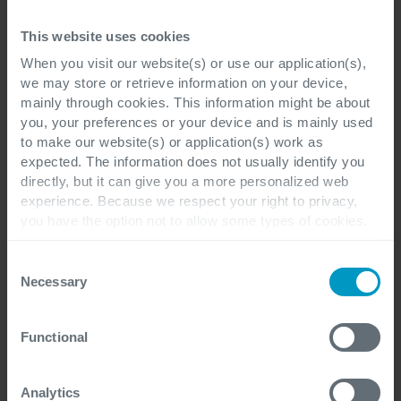
behoeften.
This website uses cookies
When you visit our website(s) or use our application(s),
we may store or retrieve information on your device,
mainly through cookies. This information might be about
you, your preferences or your device and is mainly used
to make our website(s) or application(s) work as
expected. The information does not usually identify you
directly, but it can give you a more personalized web
experience. Because we respect your right to privacy,
you have the option not to allow some types of cookies.
Check out the different cookie categories Cegeka has
identified to find out more and to change your settings. If
Consent
you disable certain cookies, you should be aware that
Necessary
Selection
certain website or application elements may be impacted
and interfere with your experience of the website and the
Functional
services we are able to offer.
For more detailed information, please visit
here
our
cookie statement.
Analytics