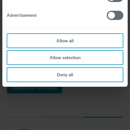
Techsplained: innovatie hoeft niet
Advertisement
ingewikkeld te zijn
Ontdek hoe je snel stappen vooruit kunt zetten in
Allow all
het digitale tijdperk met de nieuwste
technologieën. In onze reeks geanimeerde
Allow selection
uitlegvideo's van 1 minuut komen de meest
recente technologieën aan bod.
Deny all
Ontdek de hele serie