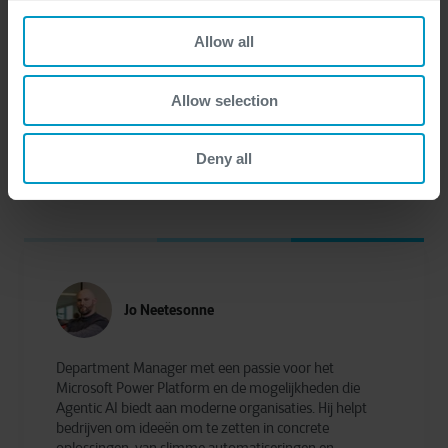
'. Heb je de volledige serie gemist? Begin dan 
vanaf het begin en lees ons eerste blogbericht '
Allow all
Van copilots naar autonome agents
'.
Allow selection
Deny all
Jo Neetesonne
Department Manager met een passie voor het
Microsoft Power Platform en de mogelijkheden die
Agentic AI biedt aan moderne organisaties. Hij helpt
bedrijven om ideeën om te zetten in concrete