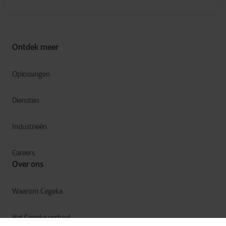
Ontdek meer
Oplossingen
Diensten
Industrieën
Careers
Over ons
Waarom Cegeka
Het Cegeka verhaal