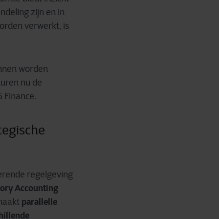
ndeling zijn en in
orden verwerkt, is
unnen worden
turen nu de
5 Finance.
tegische
derende regelgeving
tory Accounting
parallelle
 maakt
hillende