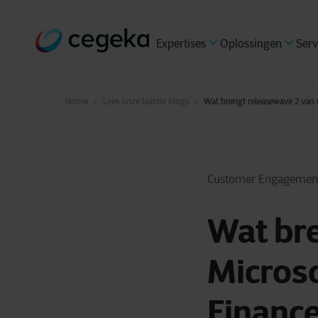
Expertises
Oplossingen
Serv
Home
Lees onze laatste blogs
Wat brengt releasewave 2 van 
Customer Engagemen
Wat br
Micros
Finance