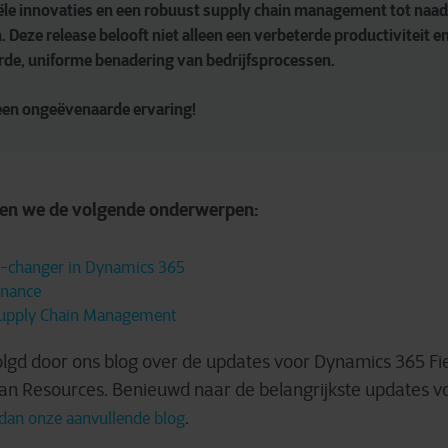
ële innovaties en een robuust supply chain management tot naad
n. Deze release belooft niet alleen een verbeterde productiviteit e
rde, uniforme benadering van bedrijfsprocessen.
 een ongeëvenaarde ervaring!
elen we de volgende onderwerpen:
e-changer in Dynamics 365
inance
upply Chain Management
olgd door ons blog over de updates voor Dynamics 365 Fiel
n Resources. Benieuwd naar de belangrijkste updates v
.
 dan onze aanvullende blog