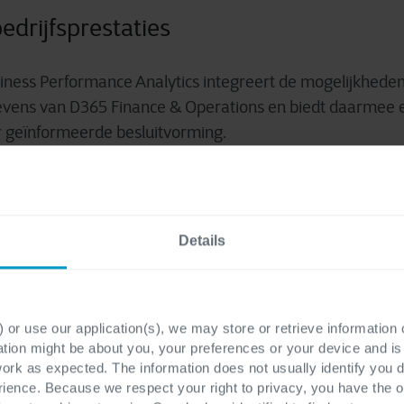
edrijfsprestaties
iness Performance Analytics integreert de mogelijkhede
evens van D365 Finance & Operations en biedt daarmee
 geïnformeerde besluitvorming.
le als niet-financiële gegevens in Dataverse te consolider
 tabellen die de relaties tussen grootboeken, subgrootb
chillende systemen verduidelijken.
Details
e aanpak biedt een uniforme gegevensbron voor rappor
aalbare toegang wordt gegarandeerd. Met het datamodel,
 or use our application(s), we may store or retrieve information
efficiënt rapportages op t
ondersteunt, kunnen gebruikers
ation might be about you, your preferences or your device and i
t hulp nodig is van ontwikkelaars
.
work as expected. The information does not usually identify you di
ence. Because we respect your right to privacy, you have the o