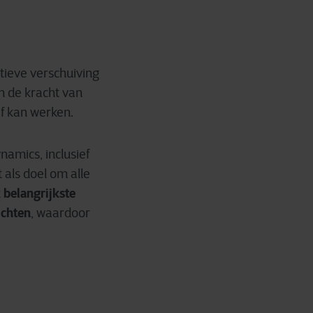
tieve verschuiving
n de kracht van
ef kan werken.
namics, inclusief
als doel om alle
belangrijkste
t
ichten
, waardoor