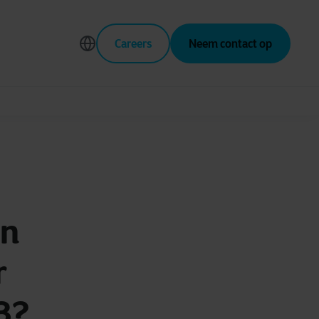
Careers
Neem contact op
an
r
3?