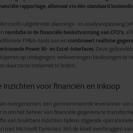
nanciële rapportage, allemaal via één standaard kostend
t Microsofts uitgebreide plannings- en analyseoplossing 
revolutie in de financiële besluitvorming van CFO's
en
. x
combineert realtime gegeve
aditionele FP&A-tools aan en
ertrouwde Power BI- en Excel-interfaces
. Deze gebundeld
nticiperen op uitdagingen, weloverwogen beslissingen te
een duurzame toekomst te leiden.
e inzichten voor financiën en inkoop
lari overgenomen, een gerenommeerde leverancier van in
 in om het beheer van financiële gegevens te transform
 aan bruikbare inzichten tijdens stijgende operationele
ari met Microsoft Dynamics 365 de kloof overbruggen van