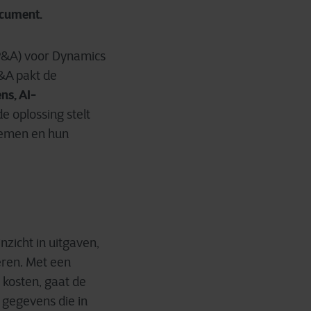
ocument.
(xP&A) voor Dynamics
P&A pakt de
ns, AI-
e oplossing stelt
 nemen en hun
zicht in uitgaven,
eren. Met een
 kosten, gaat de
 gegevens die in