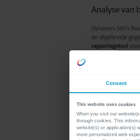
Analyse van b
Dynamics 365's Bus
de uitgebreide geg
rapportagetool
voor
Door zowel financië
systeem analytische
documenten uit vers
Consent
Deze gestroomlijnd
This website uses cookies
betrouwbare en sch
When you visit our website(s)
Excel en Power BI 
through cookies. This inform
genereren zonder da
website(s) or application(s) 
more personalized web experi