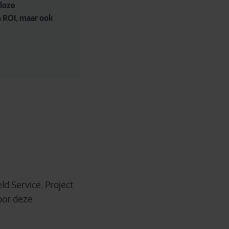
loze 
n ROI, maar ook 
d Service, Project
oor deze