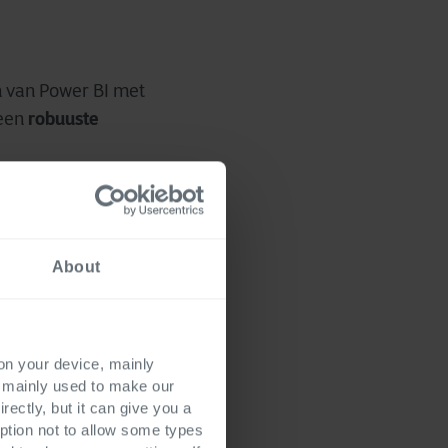
n van Power BI met
robuuste
 een
en, creëert het
oeken en
About
tage, waardoor
 dat tools als
 on your device, mainly
ransactieniveau
s mainly used to make our
rectly, but it can give you a
ption not to allow some types