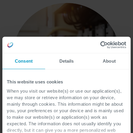
Consent
Details
About
This website uses cookies
When you visit our website(s) or use our application(s),
we may store or retrieve information on your device,
mainly through cookies. This information might be about
you, your preferences or your device and is mainly used
to make our website(s) or application(s) work as
expected. The information does not usually identify you
ERP bij elke stap met Dynamics 365
directly, but it can give you a more personalized web