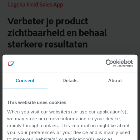
Cegeka Field Sales App
Verbeter je product
zichtbaarheid en behaal
sterkere resultaten
Producenten van food, drinks en non-food
producten zoals farmaceutica, maar ook
Consent
Details
About
multi-brand field execution bureau's halen
het maximale uit hun sales en service in de
retail en Out-Of-Home kanalen, dankzij de
This website uses cookies
Cegeka Field Sales App.
When you visit our website(s) or use our application(s),
we may store or retrieve information on your device,
mainly through cookies. This information might be about
Ontdek meer over de Cegeka Field Sales App
you, your preferences or your device and is mainly used
to make our website(s) or application(s) work as