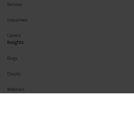
Services
Industrieën
Careers
Insights
Blogs
Ebooks
Webinars
Corporate Nieuws
Privacy