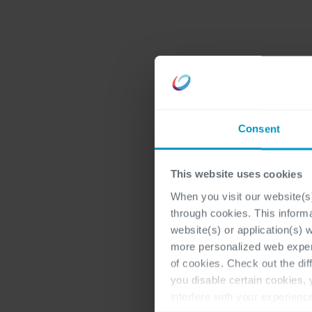
Voornaam
*
Consent
E-mail
*
This website uses cookies
When you visit our website(s)
through cookies. This inform
Telefoon
*
website(s) or application(s) 
more personalized web experi
of cookies. Check out the dif
you disable certain cookies,
interfere with your experienc
LinkedIn-biografie