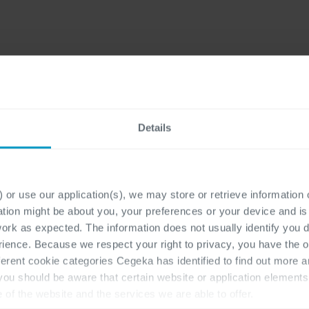
Achternaam
*
Details
 or use our application(s), we may store or retrieve information
ation might be about you, your preferences or your device and i
work as expected. The information does not usually identify you di
ence. Because we respect your right to privacy, you have the o
ferent cookie categories Cegeka has identified to find out more a
 you should be aware that certain website or application elemen
e of the website and the services we are able to offer.