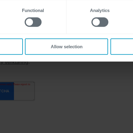
, please visit
here
our cookie statement.
Functional
Analytics
ijn verplicht.
Allow selection
er in te vullen, ga je ermee akkoord dat Cegeka jouw g
cy verklaring
.