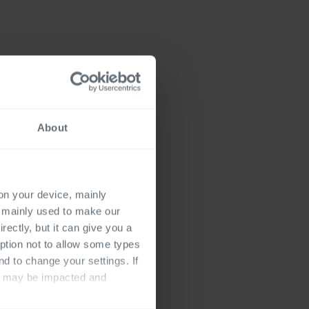
About
 on your device, mainly
s mainly used to make our
rectly, but it can give you a
ption not to allow some types
nd to change your settings. If
ts may be impacted and