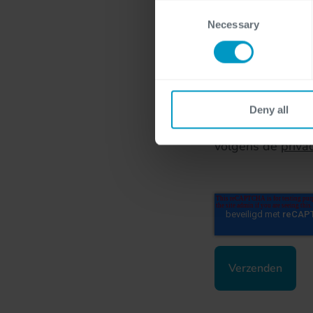
For more detailed information
Consent
Necessary
Selection
Velden met een * z
Deny all
Door dit formuli
volgens de
priva