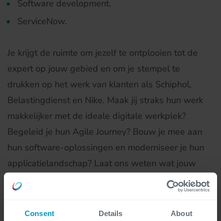
Software development.
ServiceNow.
Je krijgt de ruimte om jezelf te ontplooien tot de
expert op jouw gebied en om je stempel te
drukken op het werk van klanten als Schiphol,
Belastingdienst en Nike. Maak jij straks hun werk
makkelijker met de ideale digitale werkplek?
Begeleid je hun Agile Journey? Bouw je mee aan
hun software-oplossingen en moderniseer je hun
applicatielandschap? Laat ons weten wat jouw
ambities zijn.
Consent
Details
About