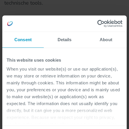
technische tools.
Wij ondersteunen klanten met onze agile kennis en
ervaring. We helpen teams en organisaties zich
Consent
Details
About
ervan bewust te worden wat agile werken
betekent en hoe het van invloed is op hun werk.
This website uses cookies
Niet door erover te praten, maar door het te doen.
When you visit our website(s) or use our application(s),
Door hen te laten ervaren hoe agile werkt en dát
we may store or retrieve information on your device,
agile werkt.
mainly through cookies. This information might be about
you, your preferences or your device and is mainly used
to make our website(s) or application(s) work as
In elk van Cegeka’s werkgebieden ondersteunen
expected. The information does not usually identify you
we Agile Transformation & Delivery. Wat wordt
directly, but it can give you a more personalized web
experience. Because we respect your right to privacy,
jouw bijdrage: Programma Manager, Agile Project
you have the option not to allow some types of cookies.
Manager, PMO, Agile of Devops Coach, Scrum