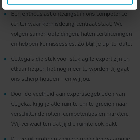
Een enthousiast ontvangst in ons competence
center waar kennisdeling centraal staat. We
volgen samen opleidingen, halen certificeringen
en hebben kennissessies. Zo blijf je up-to-date.
Collega’s die stuk voor stuk agile expert zijn en
elkaar helpen het nog meer te worden. Jij gaat
ons scherp houden – en wij jou.
Door de veelheid aan expertisegebieden van
Cegeka, krijg je alle ruimte om te groeien naar
verschillende rollen, competenties en markten.
Wij verwachten dat jij die ruimte ook pakt!
Keuze uit grote en kleinere projecten waarop je