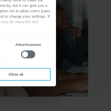
rectly, but it can give you a
ption not to allow some types
nd to change your settings. If
ts may be impacted and
Advertisement
Allow all