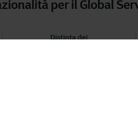
zionalità per il Global Ser
Distinta dei
prodotti/apparecchiature
coperte da contratto di
assistenza
Il sistema consente una dettagliata
identificazione e monitoraggio degli
elementi inclusi nei contratti e
garanzia di copertura completa e
tempestiva delle esigenze del cliente.