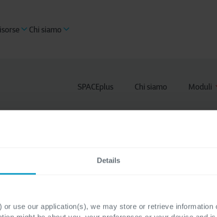
isorse
Chi siamo
SPACEplus
Chi siamo
Moduli
Details
 or use our application(s), we may store or retrieve information
ation might be about you, your preferences or your device and i