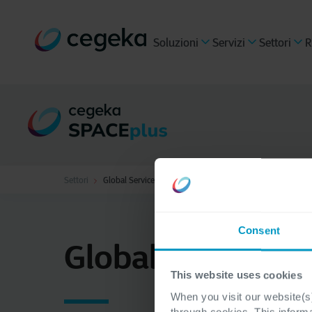
Soluzioni
Servizi
Settori
R
Settori
Global Service
Consent
Global Service
This website uses cookies
When you visit our website(s)
through cookies. This inform