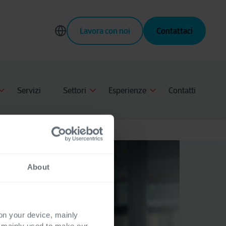
Lavora con noi
Contattaci
Servizi
Settori
Esperienze
Contatti
About
 on your device, mainly
s mainly used to make our