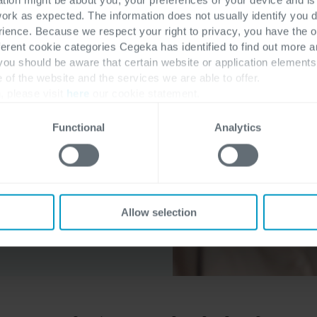
work as expected. The information does not usually identify you di
in modo specifico le
ence. Because we respect your right to privacy, you have the o
ntiscono servizi post-
ferent cookie categories Cegeka has identified to find out more a
 you should be aware that certain website or application elemen
ione ed in generale
e of the website and the services we are able to offer.
 al Cliente il loro core
, please visit
here
our cookie statement.
Functional
Analytics
Allow selection