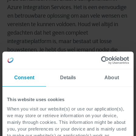
Azure Integration Services. Het is een eenvoudige
en betrouwbare oplossing om aan vele wensen en
vereisten te kunnen voldoen. Houd wel altijd in
gedachten dat het geen compleet
integratieplatform is, maar bestaat uit losse
bouwstenen. Je hebt dus wel iemand nodig die
zorgt voor de begeleiding van de set-up en de
scenario’s en de resources om het te
implementeren.
Consent
Details
About
This website uses cookies
When you visit our website(s) or use our application(s),
we may store or retrieve information on your device,
mainly through cookies. This information might be about
you, your preferences or your device and is mainly used
to make our website(s) or application(s) work as