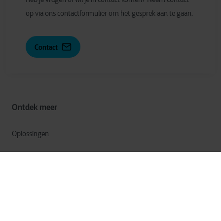
op via ons contactformulier om het gesprek aan te gaan.
Contact
Ontdek meer
Oplossingen
Services
Industrieën
Careers