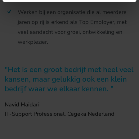
Werken bij een organisatie die al meerdere
jaren op rij is erkend als Top Employer, met
veel aandacht voor groei, ontwikkeling en
werkplezier.
Het is een groot bedrijf met heel veel
kansen, maar gelukkig ook een klein
bedrijf waar we elkaar kennen.
Navid Haidari
IT-Support Professional, Cegeka Nederland