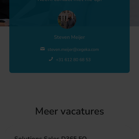
Steven Meijer
steven.meijer@cegeka.com
+31 612 80 68 53
Meer vacatures
Solutions Sales D365 FO