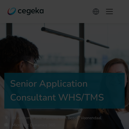
Senior Application
Consultant WHS/TMS
At customer site, Flexible, Den Bosch, Veenendaal
Microsoft Dynamics 365