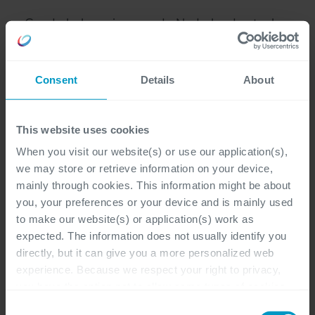
Goede beheersing van de Nederlandse taal.
Consent
Details
About
This website uses cookies
Wat hebben wij jou te
When you visit our website(s) or use our application(s),
we may store or retrieve information on your device,
bieden?
mainly through cookies. This information might be about
you, your preferences or your device and is mainly used
to make our website(s) or application(s) work as
Werken aan innovatieve digitale
expected. The information does not usually identify you
oplossingen die klanten écht verder helpen;
directly, but it can give you a more personalized web
experience. Because we respect your right to privacy,
you have the option not to allow some types of cookies.
Een uitdagende functie binnen een team
Check out the different cookie categories Cegeka has
Consent
van gedreven en deskundige collega’s;