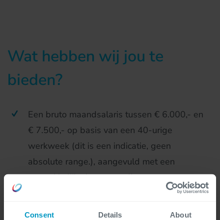
Wat hebben wij jou te
bieden?
Een bruto maandsalaris tussen € 6.000,- en
€ 7.500,- op basis van een 40-urige
werkweek (dit is een indicatie, geen
absolute range.), aangevuld met een
aantrekkelijke bonusregeling.
26 vakantiedagen met de mogelijkheid om
Consent
Details
About
extra dagen bij te kopen.