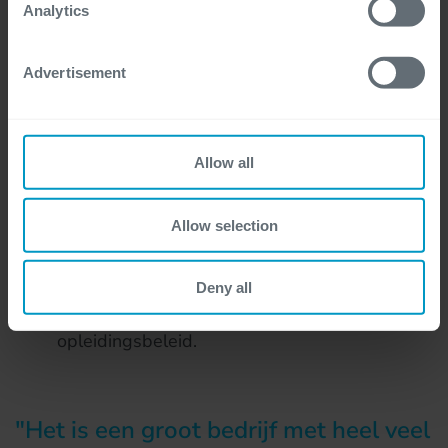
For more detailed information, please visit
here
our
Analytics
vanuit huis, met ondersteuning om je
cookie statement.
thuiswerkplek goed in te richten.
Advertisement
Een warme, inclusieve organisatiecultuur
waarin “Shoulder to Shoulder” centraal staat:
we doen het samen, intern én met onze
Allow all
klanten.
Allow selection
Werken bij een organisatie die al 8 jaar op rij
is uitgeroepen tot Top Employer, met
Deny all
internationale erkenning voor ons HR- en
opleidingsbeleid.
Het is een groot bedrijf met heel veel