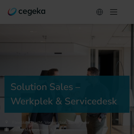
Solution Sales –
Werkplek & Servicedesk
Flexible, Utrecht, Veenendaal, Zoetermeer
Sales, Management & Staf