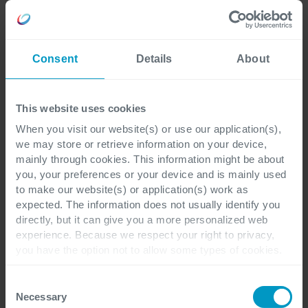
Nome
*
Consent
Details
About
Cognome
*
This website uses cookies
When you visit our website(s) or use our application(s),
we may store or retrieve information on your device,
E-mail
*
mainly through cookies. This information might be about
you, your preferences or your device and is mainly used
to make our website(s) or application(s) work as
expected. The information does not usually identify you
directly, but it can give you a more personalized web
Azienda
*
experience. Because we respect your right to privacy,
you have the option not to allow some types of cookies.
Check out the different cookie categories Cegeka has
identified to find out more and to change your settings. If
Consent
you disable certain cookies, you should be aware that
Necessary
Selection
Ruolo aziendale
*