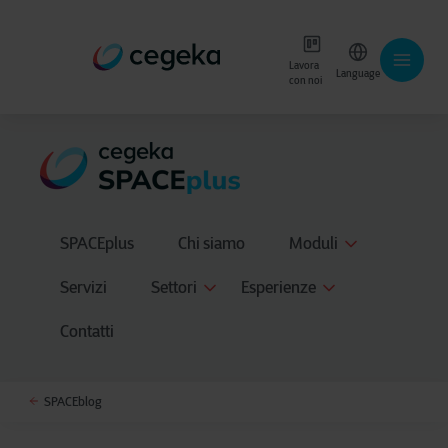
Lavora
Language
con noi
SPACEplus
Chi siamo
Moduli
Servizi
Settori
Esperienze
Contatti
SPACEblog