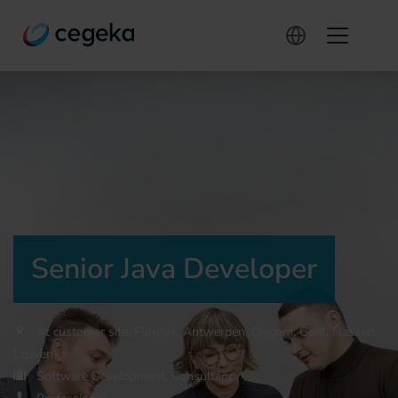
Senior Java Developer
At customer site, Flexible, Antwerpen, Diegem, Gent, Hasselt,
Leuven
Software Development, Consultancy